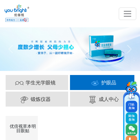
学生光学眼镜
护眼品
锻炼仪器
成人中心
优倍视草本明
目眼贴