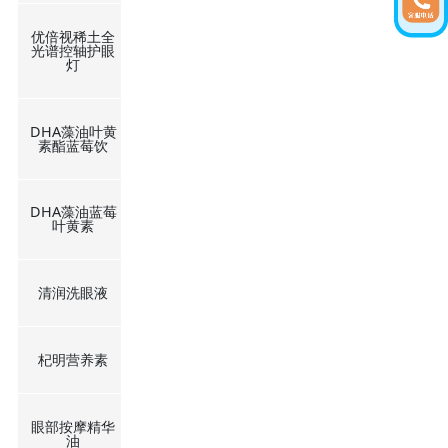
优倍视稀土全
光谱控轴护眼
灯
DHA藻油叶黄
素酯蓝莓饮
DHA藻油蓝莓
叶黄素
清润洗眼液
杞明营养素
眼部按摩精华
油